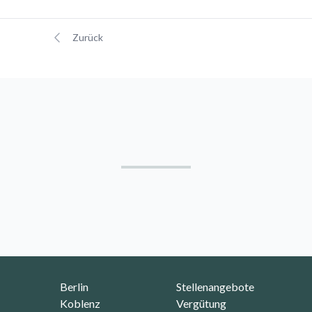
Zurück
Footer
Berlin
Stellenangebote
Koblenz
Vergütung