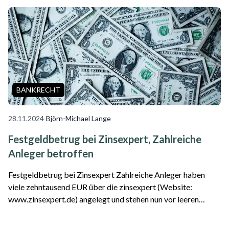
"Zinsring" auftritt. Es besteht der Verda...
BANKRECHT
28.11.2024
·
Björn-Michael Lange
Festgeldbetrug bei Zinsexpert, Zahlreiche
Anleger betroffen
Festgeldbetrug bei Zinsexpert Zahlreiche Anleger haben
viele zehntausend EUR über die zinsexpert (Website:
www.zinsexpert.de) angelegt und stehen nun vor leeren
Konten. Test.de berichtete zum Festgeldbetrug bei
Zinsexpert am 29.10.2024. Darin heißt es: ...