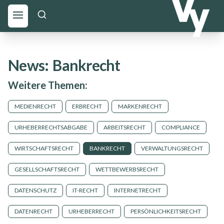
News:
Bankrecht
Weitere Themen:
MEDIENRECHT
ERBRECHT
MARKENRECHT
URHEBERRECHTSABGABE
ARBEITSRECHT
COMPLIANCE
WIRTSCHAFTSRECHT
BANKRECHT
VERWALTUNGSRECHT
GESELLSCHAFTSRECHT
WETTBEWERBSRECHT
DATENSCHUTZ
IT-RECHT
INTERNETRECHT
DATENRECHT
URHEBERRECHT
PERSÖNLICHKEITSRECHT