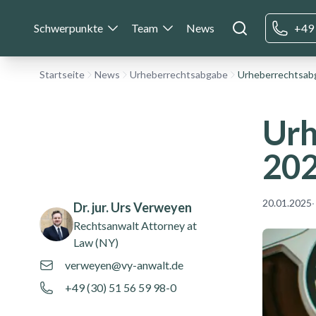
Schwerpunkte
Team
News
+49 
Startseite
News
Urheberrechtsabgabe
Urh
202
Authors
Name
20.01.2025
·
Dr. jur. Urs Verweyen
Rechtsanwalt
Attorney at
Law (NY)
verweyen@vy-anwalt.de
+49 (30) 51 56 59 98-0