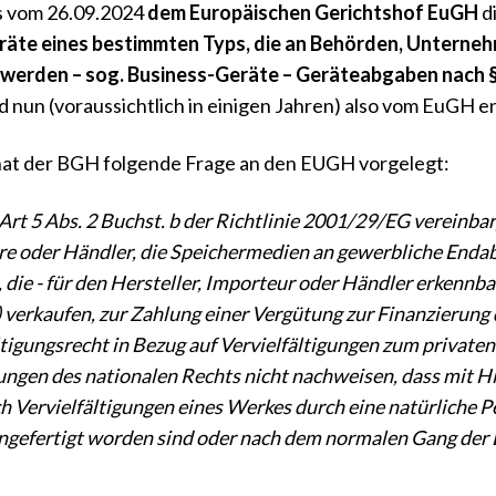
s vom 26.09.2024
dem Europäischen Gerichtshof EuGH
d
eräte eines bestimmten Typs, die an Behörden, Unterne
 werden – sog. Business-Geräte – Geräteabgaben nach §
d nun (voraussichtlich in einigen Jahren) also vom EuGH 
hat der BGH folgende Frage an den EUGH vorgelegt:
 Art 5 Abs. 2 Buchst. b der Richtlinie 2001/29/EG vereinbar
e oder Händler, die Speichermedien an gewerbliche Endab
 die - für den Hersteller, Importeur oder Händler erkennba
) verkaufen, zur Zahlung einer Vergütung zur Finanzierun
ltigungsrecht in Bezug auf Vervielfältigungen zum privaten
gen des nationalen Rechts nicht nachweisen, dass mit Hil
ch Vervielfältigungen eines Werkes durch eine natürliche 
ngefertigt worden sind oder nach dem normalen Gang der 