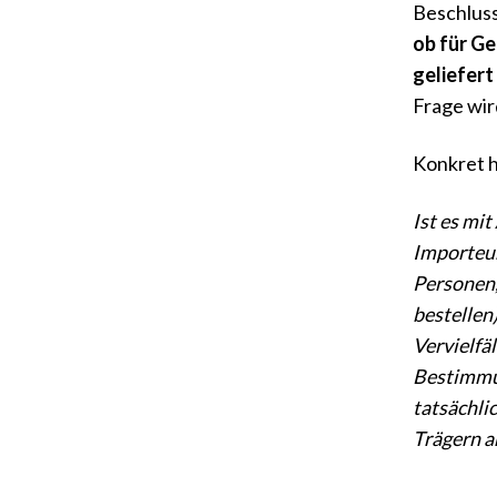
Beschlus
ob für G
geliefert
Frage wir
Konkret 
Ist es mit
Importeur
Personen,
bestellen
Vervielfä
Bestimmun
tatsächli
Trägern a