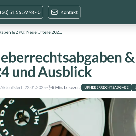
(30) 51 56 59 98 - 0
Kontakt
Urheberrechtsabgaben & ZPÜ: Neue Urteile 2024 und Ausblick
eberrechtsabgaben & 
4 und Ausblick
 Aktualisiert:
22.01.2025
·
8
Min. Lesezeit
·
URHEBERRECHTSABGABE