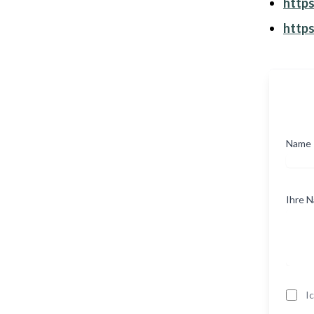
http
http
Name
Ihre N
I