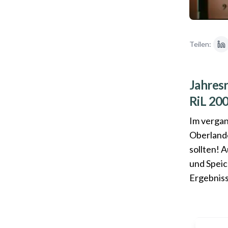
Teilen:
Jahresr
RiL 20
Im vergan
Oberlande
sollten! 
und Speic
Ergebniss