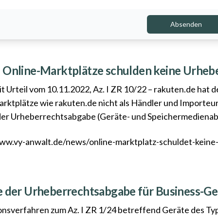
Absenden
h Online-Marktplätze schulden keine Urhe
it
Urteil vom 10.11.2022, Az. I ZR 10/22 – rakuten.de
hat d
rktplätze wie rakuten.de nicht als Händler und Importeure
er Urheberrechtsabgabe (Geräte- und Speichermedienabga
www.vy-anwalt.de/news/online-marktplatz-schuldet-kein
ge der Urheberrechtsabgabe für Business-G
onsverfahren zum Az. I ZR 1/24 betreffend Geräte des T