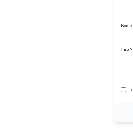
Name
Ihre N
I