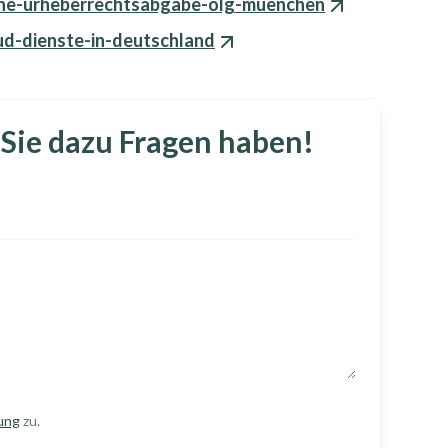
ine-urheberrechtsabgabe-olg-muenchen
ud-dienste-in-deutschland
 Sie dazu Fragen haben!
ung
zu.