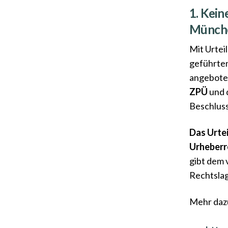
1. Kein
Münch
Mit Urtei
geführten
angebot
ZPÜ
und 
Beschluss
Das Urtei
Urheberr
gibt dem 
Rechtsla
Mehr daz