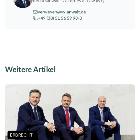
Rechtsanwalt
· Attorney at Law (NY)
verweyen@vy-anwalt.de
+49 (30) 51 56 59 98-0
Weitere Artikel
ERBRECHT