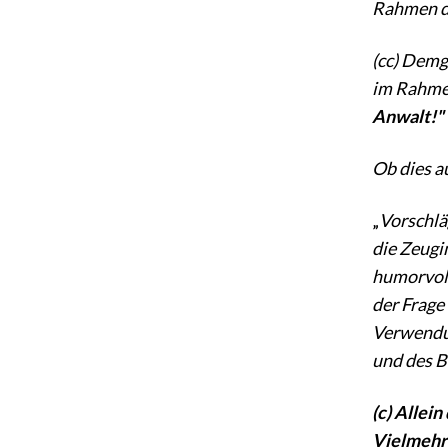
Rahmen de
(cc) Demg
im Rahmen
Anwalt!" 
Ob dies a
„
Vorschlä
die Zeugi
humorvoll
der Frage
Verwendun
und des B
(c) Allei
Vielmehr 