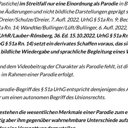
Pastiche)
im Streitfall nur eine Einordnung als Parodie
in B
he Äußerungen und nicht bildliche Darstellungen geprägt si
Dreier/Schulze/Dreier, 7. Aufl. 2022, UrhG § 51a Rn. 9; 
a Rn. 14; Wandtke/Bullinger/Lüft/Bullinger, 6. Aufl. 2022,
hR/Lauber-Rönsberg, 36. Ed. 15.10.2022, UrhG § 51a Rn. 
G § 51a Rn. 14) setzt ein derivates Schaffen voraus, das 
 bildliche Wiedergabe und sprachliche Begleitung eines W
nd dem Videobeitrag der Charakter als Parodie fehlt, ist d
– im Rahmen einer Parodie erfolgt.
arodie-Begriff des § 51a UrhG entspricht demjenigen des Art
r um einen autonomen Begriff des Unionsrechts.
stehen die wesentlichen Merkmale einer Parodie zum ei
itig aber ihm gegenüber wahrnehmbare Unterschiede auf
r eine Verspottung darzustellen.