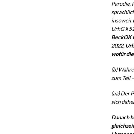
Parodie, 
sprachlic
insoweit 
UrhG § 51
BeckOK Ur
2022, Urh
wofür die
(b) Währe
zum Teil 
(aa) Der P
sich dahe
Danach be
gleichze
Humor ode