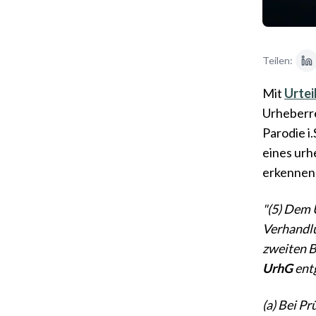
Teilen:
Mit
Urtei
Urheberre
Parodie i
eines urh
erkennen 
"(5) Dem 
Verhandlu
zweiten B
UrhG
ent
(a) Bei P