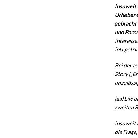
Insoweit 
Urheber e
gebracht 
und Parod
Interesse
fett getri
Bei der a
Story („E
unzulässi
(aa) Die 
zweiten B
Insoweit 
die Frage,