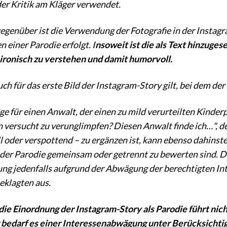
r Kritik am Kläger verwendet.
egenüber ist die Verwendung der Fotografie in der Instagra
 einer Parodie erfolgt. I
nsoweit ist die als Text hinzug
ironisch zu verstehen und damit humorvoll.
uch für das erste Bild der Instagram-Story gilt, bei dem de
ge für einen Anwalt, der einen zu mild verurteilten Kinde
n versucht zu verunglimpfen? Diesen Anwalt finde ich…", 
 oder verspottend – zu ergänzen ist, kann ebenso dahinsteh
 der Parodie gemeinsam oder getrennt zu bewerten sind. De
g jedenfalls aufgrund der Abwägung der berechtigten Int
eklagten aus.
n die Einordnung der Instagram-Story als Parodie führt n
bedarf es einer Interessenabwägung unter Berücksichti