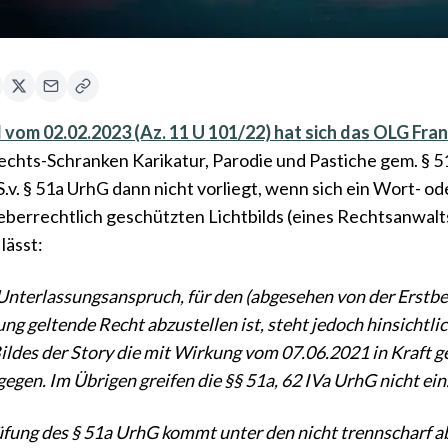
l vom 02.02.2023 (Az. 11 U 101/22) hat sich das OLG Fra
chts-Schranken Karikatur, Parodie und Pastiche gem. § 51 
.S.v. § 51a UrhG dann nicht vorliegt, wenn sich ein Wort- o
eberrechtlich geschützten Lichtbilds (eines Rechtsanwa
lässt:
Unterlassungsanspruch, für den (abgesehen von der Erstbe
ng geltende Recht abzustellen ist, steht jedoch hinsicht
ildes der Story die mit Wirkung vom 07.06.2021 in Kraft g
gegen. Im Übrigen greifen die §§ 51a, 62 IVa UrhG nicht ein
rüfung des § 51a UrhG kommt unter den nicht trennscharf 