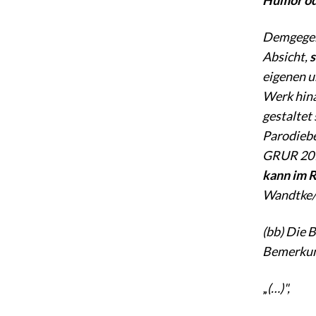
Demgegenü
Absicht,
s
eigenen u
Werk hina
gestaltet
Parodiebe
GRUR 2016,
kann im 
Wandtke/B
(bb) Die 
Bemerkun
„
(…)",