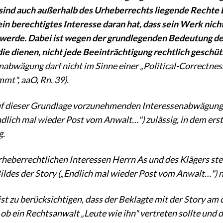
sind auch außerhalb des Urheberrechts liegende Rechte D
in berechtigtes Interesse daran hat, dass sein Werk nich
werde. Dabei ist wegen der grundlegenden Bedeutung de
ie dienen, nicht jede Beeinträchtigung rechtlich geschü
nabwägung darf nicht im Sinne einer „Political-Correctne
mmt", aaO, Rn. 39).
uf dieser Grundlage vorzunehmenden Interessenabwägung 
ndlich mal wieder Post vom Anwalt…") zulässig, in dem erst
g.
urheberrechtlichen Interessen Herrn As und des Klägers 
ildes der Story („Endlich mal wieder Post vom Anwalt…") n
ist zu berücksichtigen, dass der Beklagte mit der Story am 
 ob ein Rechtsanwalt „Leute wie ihn" vertreten sollte und d