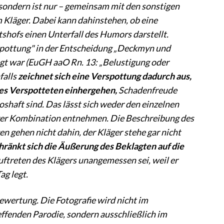
 sondern ist nur – gemeinsam mit den sonstigen
 Kläger. Dabei kann dahinstehen, ob eine
hofs einen Unterfall des Humors darstellt.
spottung" in der Entscheidung „Deckmyn und
legt war (EuGH aaO Rn. 13: „Belustigung oder
falls
zeichnet sich eine Verspottung dadurch aus,
des Verspotteten einhergehen,
Schadenfreude
shaft sind. Das lässt sich weder den einzelnen
hrer Kombination entnehmen. Die Beschreibung des
n gehen nicht dahin, der Kläger stehe gar nicht
hränkt sich die Äußerung des Beklagten auf die
Auftreten des Klägers unangemessen sei, weil er
ag legt.
wertung. Die Fotografie wird nicht im
fenden Parodie, sondern ausschließlich im