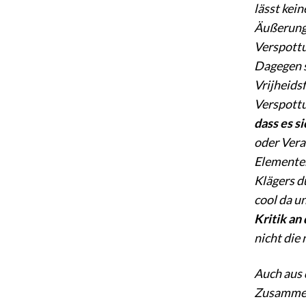
lässt kei
Äußerunge
Verspottu
Dagegen s
Vrijheids
Verspottu
dass es s
oder Vera
Elementen
Klägers d
cool da un
Kritik an
nicht die
Auch aus 
Zusammenh