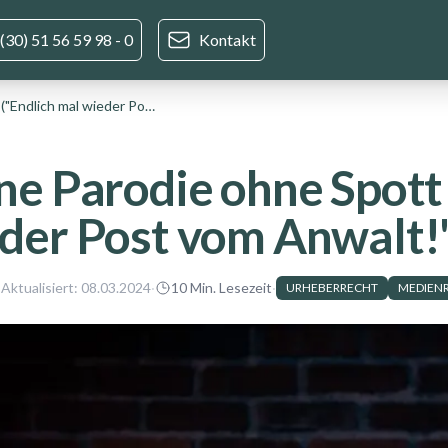
(30) 51 56 59 98 - 0
Kontakt
Keine Parodie ohne Spott ("Endlich mal wieder Post vom Anwalt!")
ne Parodie ohne Spott 
der Post vom Anwalt!
 Aktualisiert:
08.03.2024
·
10
Min. Lesezeit
·
URHEBERRECHT
MEDIEN