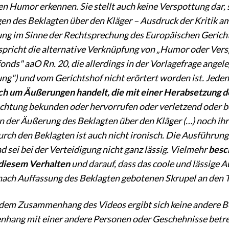
nen Humor erkennen. Sie stellt auch keine Verspottung dar,
n des Beklagten über den Kläger – Ausdruck der Kritik am
ng im Sinne der Rechtsprechung des Europäischen Gerichts
pricht die alternative Verknüpfung von „Humor oder Ver
fonds" aaO Rn. 20, die allerdings in der Vorlagefrage ange
ng") und vom Gerichtshof nicht erörtert worden ist. Jeden
ich um Äußerungen handelt, die mit einer Herabsetzung 
chtung bekunden oder hervorrufen oder verletzend oder bo
 der Äußerung des Beklagten über den Kläger (…) noch i
urch den Beklagten ist auch nicht ironisch. Die Ausführunge
d sei bei der Verteidigung nicht ganz lässig. Vielmehr
besc
 diesem Verhalten
und darauf, dass das coole und lässige 
 nach Auffassung des Beklagten gebotenen Skrupel an den T
dem Zusammenhang des Videos ergibt sich keine andere Be
ang mit einer andere Personen oder Geschehnisse betref