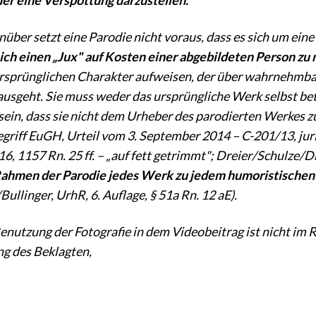
ber setzt eine Parodie nicht voraus, dass es sich um eine
ich einen „Jux" auf Kosten einer abgebildeten Person zu
rsprünglichen Charakter aufweisen, der über wahrnehmba
usgeht. Sie muss weder das ursprüngliche Werk selbst bet
 sein, dass sie nicht dem Urheber des parodierten Werkes
griff EuGH, Urteil vom 3. September 2014 – C-201/13, jur
 1157 Rn. 25 ff. – „auf fett getrimmt"; Dreier/Schulze/Drei
Rahmen der Parodie jedes Werk zu jedem humoristische
ullinger, UrhR, 6. Auflage, § 51a Rn. 12 aE).
Benutzung der Fotografie in dem Videobeitrag ist nicht im 
g des Beklagten,