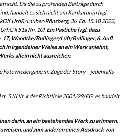
etracht. Da die zu prüfenden Beiträge durch
nd, handelt es sich nicht um Karikaturen (vgl.
BeckOK UrhR/Lauber-Rönsberg, 36. Ed. 15.10.2022,
 UrhG § 51a Rn. 10).
Ein Pastiche (vgl. dazu
17; Wandtke/Bullinger/Lüft/Bullinger, 6. Aufl.
sich in irgendeiner Weise an ein Werk anlehnt,
erks allein nicht ausreichen.
ie Fotowiedergabe im Zuge der Story – jedenfalls
. 5 III lit. k der Richtlinie 2001/29/EG; es handelt
nen darin, an ein bestehendes Werk zu erinnern,
zuweisen, und zum anderen einen Ausdruck von