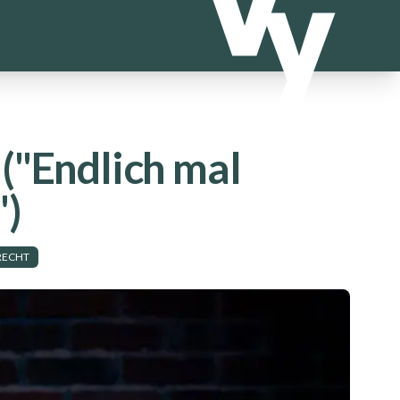
("Endlich mal
")
RECHT