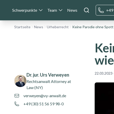
Schwerpunkte
Team
News
+49 
Startseite
News
Urheberrecht
Kei
wie
Authors
Name
22.03.2023
·
Dr. jur. Urs Verweyen
Rechtsanwalt
Attorney at
Law (NY)
verweyen@vy-anwalt.de
+49 (30) 51 56 59 98-0