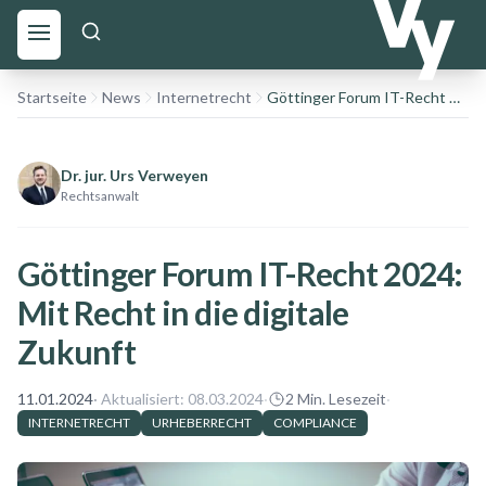
Startseite
News
Internetrecht
Göttinger Forum IT-Recht 2024: Mit Recht in die digitale Zukunft
Dr. jur. Urs Verweyen
Rechtsanwalt
Göttinger Forum IT-Recht 2024:
Mit Recht in die digitale
Zukunft
11.01.2024
· Aktualisiert:
08.03.2024
·
2
Min. Lesezeit
·
INTERNETRECHT
URHEBERRECHT
COMPLIANCE