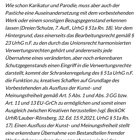
Wie schon Karikatur und Parodie, muss aber auch der
Pastiche eine Auseinandersetzung mit dem vorbestehenden
Werk oder einem sonstigen Bezugsgegenstand erkennen
lassen (Dreier/Schulze, 7. Aufl., UrhG § 51a Rn. 18). Vor dem
Hintergrund, dass einerseits das Bearbeitungsrecht gemäß §
23 UrhG n.F. zu den durch das Unionsrecht harmonisierten
Verwertungsrechten gehört und andererseits jede
Übernahme eines veränderten, aber noch erkennbaren
Schutzgegenstands einen Eingriff in die Verwertungsrechte
darstellt, kommt der Schrankenregelung des § 51a UrhG n.F.
die Funktion zu, kreatives Schaffen auf Grundlage des
Vorbestehenden als Ausfluss der Kunst- und
Meinungsfreiheit gemäß Art. 5 Abs. 1 und Abs. 3 GG bzw.
Art. 11 und 13 EU-GrCh zu ermöglichen und somit einen
Ausgleich zwischen Kreativen herzustellen (vgl. BeckOK
UrhR/Lauber-Rönsberg, 32. Ed. 15.9.2021, UrhG § 51a Rn.
17). Einen Ausfluss der Kunst- und Meinungsfreiheit stellt
eine erkennbare Übernahme von Bestandteilen fremder