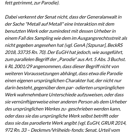
fett getrimmt, zur Parodie).
Dabei verkennt der Senat nicht, dass der Generalanwalt in
der Sache "Metall auf Metall" eine Interaktion mit dem
benutzten Werk oder zumindest mit dessen Urheber in
einem Fall des Sampling wie dem im Ausgangsrechtsstreit als
nicht gegeben angesehen hat (vgl. GenA [Szpunar], BeckRS
2018, 33735 Rn. 70). Der EuGH hat jedoch, wie ausgeführt,
zum parallelen Begriff der „Parodie" aus Art. 5 Abs. 3 Buchst.
k RL 2001/29 angenommen, dass dieser Begriff nicht von
weiteren Voraussetzungen abhängt, dass etwa die Parodie
einen eigenen ursprünglichen Charakter hat, der nicht nur
darin besteht, gegenüber dem par- odierten ursprünglichen
Werk wahrnehmbare Unterschiede aufzuweisen, oder dass
sie vernünftigerweise einer anderen Person als dem Urheber
des ursprünglichen Werkes zu- geschrieben werden kann,
oder dass sie das ursprüngliche Werk selbst betrifft oder
dass sie das parodierte Werk angibt (vgl. EuGH, GRUR 2014,
972 Rn. 33 – Deckmyn/Vrijheids-fonds; Senat, Urteil vom