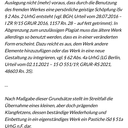
Auslegung nicht (mehr) voraus, dass durch die Benutzung
des fremden Werkes eine persönliche geistige Schöpfung iSv
§ 2 Abs. 2 UrhG entsteht (vgl. BGH, Urteil vom 28.07.2016 –
I ZR 9/15 GRUR 2016, 1157 Rn. 28 – auf fett getrimmt). In
Abgrenzung zum unzulässigen Plagiat muss das ältere Werk
allerdings so benutzt werden, dass es in einer veränderten
Form erscheint. Dazu reicht es aus, dem Werk andere
Elemente hinzuzufügen oder das Werk in eine neue
Gestaltung zu integrieren, vgl. § 62 Abs. 4a UrhG (LG Berlin,
Urteil vom 02.11.2021 – 15 O 551/19, GRUR-RS 2021,
48603 Rn. 35).
…
Nach Maßgabe dieser Grundsätze stellt im Streitfall die
Übernahme eines kleinen, aber doch prägenden
Klangfetzens, dessen beständige Wiederholung und
Einbettung in ein eigenständiges Werk ein Pastiche iSd § 51a
UrhG n.F. dar.