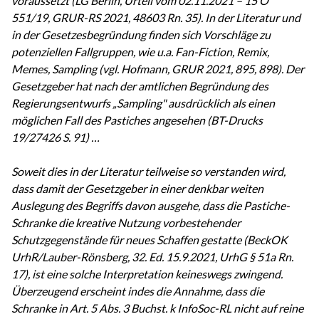
voraussetzt (LG Berlin, Urteil vom 02.11.2021 – 15 O
551/19, GRUR-RS 2021, 48603 Rn. 35). In der Literatur und
in der Gesetzesbegründung finden sich Vorschläge zu
potenziellen Fallgruppen, wie u.a. Fan-Fiction, Remix,
Memes, Sampling (vgl. Hofmann, GRUR 2021, 895, 898). Der
Gesetzgeber hat nach der amtlichen Begründung des
Regierungsentwurfs „Sampling" ausdrücklich als einen
möglichen Fall des Pastiches angesehen (BT-Drucks
19/27426 S. 91) …
Soweit dies in der Literatur teilweise so verstanden wird,
dass damit der Gesetzgeber in einer denkbar weiten
Auslegung des Begriffs davon ausgehe, dass die Pastiche-
Schranke die kreative Nutzung vorbestehender
Schutzgegenstände für neues Schaffen gestatte (BeckOK
UrhR/Lauber-Rönsberg, 32. Ed. 15.9.2021, UrhG § 51a Rn.
17), ist eine solche Interpretation keineswegs zwingend.
Überzeugend erscheint indes die Annahme, dass die
Schranke in Art. 5 Abs. 3 Buchst. k InfoSoc-RL nicht auf reine