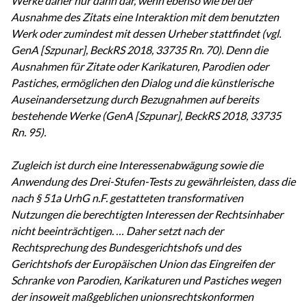
Werke daher nur dann dar, wenn ebenso wie bei der
Ausnahme des Zitats eine Interaktion mit dem benutzten
Werk oder zumindest mit dessen Urheber stattfindet (vgl.
GenA [Szpunar], BeckRS 2018, 33735 Rn. 70). Denn die
Ausnahmen für Zitate oder Karikaturen, Parodien oder
Pastiches, ermöglichen den Dialog und die künstlerische
Auseinandersetzung durch Bezugnahmen auf bereits
bestehende Werke (GenA [Szpunar], BeckRS 2018, 33735
Rn. 95).
Zugleich ist durch eine Interessenabwägung sowie die
Anwendung des Drei-Stufen-Tests zu gewährleisten, dass die
nach § 51a UrhG n.F. gestatteten transformativen
Nutzungen die berechtigten Interessen der Rechtsinhaber
nicht beeinträchtigen. … Daher setzt nach der
Rechtsprechung des Bundesgerichtshofs und des
Gerichtshofs der Europäischen Union das Eingreifen der
Schranke von Parodien, Karikaturen und Pastiches wegen
der insoweit maßgeblichen unionsrechtskonformen