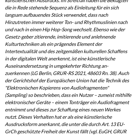
künstlerischen Ausdrucks. Im Streitfall haben die Beklagten
die in Rede stehende Sequenz als Einleitung für ein sich
langsam aufbauendes Stück verwendet, dass nach
Hinzutreten immer weiterer Ton- und Rhythmuslinien nach
und nach in einen Hip Hop-Song wechselt. Ebenso wie der
Gesetz-geber zitierende, imitierende und anlehnende
Kulturtechniken als ein prägendes Element der
Intertextualität und des zeitgemäßen kulturellen Schaffens
in der digitalen Welt anerkennt, ist eine künstlerische
Auseinandersetzung in umgekehrter Richtung an-
zuerkennen (LG Berlin, GRUR-RS 2021, 48603 Rn. 38). Auch
der Gerichtshof der Europäischen Union hat die Technik des
"Elektronischen Kopierens von Audiofragmenten"
(Sampling) so beschrieben, dass ein Nutzer – zumeist mithilfe
elektronischer Geräte – einem Tonträger ein Audiofragment
entnimmt und dieses zur Schaffung eines neuen Werkes
nutzt. Dieses Verhalten hat er als eine künstlerische
Ausdrucksform anerkannt, die unter die durch Art. 13 EU-
GrCh geschützte Freiheit der Kunst fällt (vgl. EuGH, GRUR