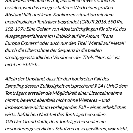
zufriedenstellenden Ertrag aus seinen Investitionen zu
erzielen, weil das neu geschaffene Werk einen großen
Abstand hält und keine Konkurrenzsituation mit dem
ursprünglichen Tonträger begründet (GRUR 2016, 690 Rn.
102-107): Eine Gefahr von Absatzrückgängen für die Kl. des
Ausgangsverfahrens im Hinblick auf ihr Album "Trans
Europa Express" oder auch nur den Titel "Metall auf Metall"
durch die Übernahme der Sequenz in die beiden
streitgegenständlichen Versionen des Titels "Nur mir" ist
nicht ersichtlich …
Allein der Umstand, dass für den konkreten Fall des
Sampling dessen Zulässigkeit entsprechend § 24 I UrhG dem
Tonträgerhersteller die Möglichkeit einer Lizenzeinnahme
nimmt, bewirkt ebenfalls nicht ohne Weiteres – und
insbesondere nicht im vorliegenden Fall – einen erheblichen
wirtschaftlichen Nachteil des Tonträgerherstellers.
105 Der Grund dafür, dem Tonträgerhersteller ein
besonderes gesetzliches Schutzrecht zu gewähren, war nicht,