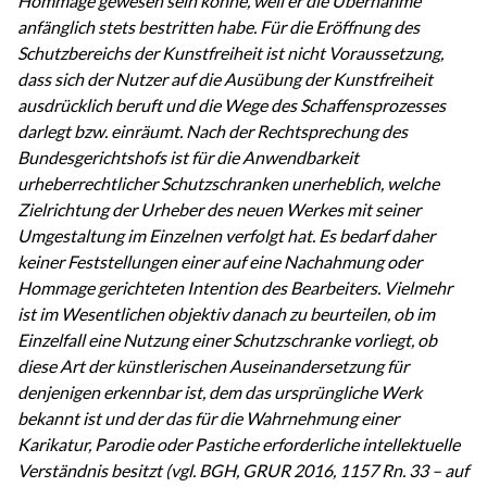
Hommage gewesen sein könne, weil er die Übernahme
anfänglich stets bestritten habe. Für die Eröffnung des
Schutzbereichs der Kunstfreiheit ist nicht Voraussetzung,
dass sich der Nutzer auf die Ausübung der Kunstfreiheit
ausdrücklich beruft und die Wege des Schaffensprozesses
darlegt bzw. einräumt. Nach der Rechtsprechung des
Bundesgerichtshofs ist für die Anwendbarkeit
urheberrechtlicher Schutzschranken unerheblich, welche
Zielrichtung der Urheber des neuen Werkes mit seiner
Umgestaltung im Einzelnen verfolgt hat. Es bedarf daher
keiner Feststellungen einer auf eine Nachahmung oder
Hommage gerichteten Intention des Bearbeiters. Vielmehr
ist im Wesentlichen objektiv danach zu beurteilen, ob im
Einzelfall eine Nutzung einer Schutzschranke vorliegt, ob
diese Art der künstlerischen Auseinandersetzung für
denjenigen erkennbar ist, dem das ursprüngliche Werk
bekannt ist und der das für die Wahrnehmung einer
Karikatur, Parodie oder Pastiche erforderliche intellektuelle
Verständnis besitzt (vgl. BGH, GRUR 2016, 1157 Rn. 33 – auf