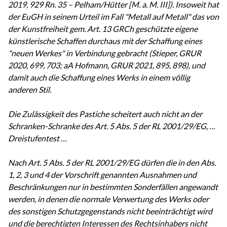
2019, 929 Rn. 35 – Pelham/Hütter [M. a. M. III]). Insoweit hat
der EuGH in seinem Urteil im Fall "Metall auf Metall" das von
der Kunstfreiheit gem. Art. 13 GRCh geschützte eigene
künstlerische Schaffen durchaus mit der Schaffung eines
"neuen Werkes" in Verbindung gebracht (Stieper, GRUR
2020, 699, 703; aA Hofmann, GRUR 2021, 895, 898), und
damit auch die Schaffung eines Werks in einem völlig
anderen Stil.
Die Zulässigkeit des Pastiche scheitert auch nicht an der
Schranken-Schranke des Art. 5 Abs. 5 der RL 2001/29/EG, …
Dreistufentest …
Nach Art. 5 Abs. 5 der RL 2001/29/EG dürfen die in den Abs.
1, 2, 3 und 4 der Vorschrift genannten Ausnahmen und
Beschränkungen nur in bestimmten Sonderfällen angewandt
werden, in denen die normale Verwertung des Werks oder
des sonstigen Schutzgegenstands nicht beeinträchtigt wird
und die berechtigten Interessen des Rechtsinhabers nicht