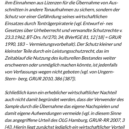
ihm Einnahmen aus Lizenzen für die Übernahme von Aus-
schnitten in andere Tonaufnahmen zu sichern, sondern der
Schutz vor einer Gefährdung seines wirtschaftlichen
Einsatzes durch Tonträgerpiraterie (vgl. Entwurf ei- nes
Gesetzes über Urheberrecht und verwandte Schutzrechte v.
23.3.1962, BT-Drs. IV/270, 34; BVerfGE 81, 12 [18] = GRUR
1990, 183 – Vermietungsvorbehalt). Der Schutz kleiner und
kleinster Teile durch ein Leistungsschutzrecht, das im
Zeitablauf die Nutzung des kulturellen Bestandes weiter
erschweren oder unmöglich machen könnte, ist jedenfalls
von Verfassungs wegen nicht geboten (vgl. von Ungern-
Stern- berg, GRUR 2010, 386 [387]).
Schließlich kann ein erheblicher wirtschaftlicher Nachteil
auch nicht damit begründet werden, dass der Verwender des
Sample durch die Übernahme das eigene Nachspielen und
damit eigene Aufwendungen vermeide (vgl. in diesem Sinne
das angegriffene Urteil des OLG Hamburg, GRUR-RR 2007, 3
[4]). Hierin liegt zunächst lediglich ein wirtschaftlicher Vorteil