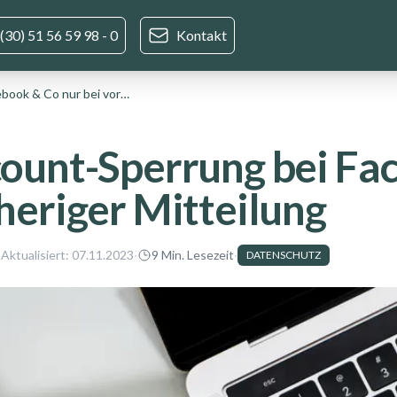
(30) 51 56 59 98 - 0
Kontakt
Account-Sperrung bei Facebook & Co nur bei vorheriger Mitteilung
ount-Sperrung bei Fac
heriger Mitteilung
 Aktualisiert:
07.11.2023
·
9
Min. Lesezeit
·
DATENSCHUTZ