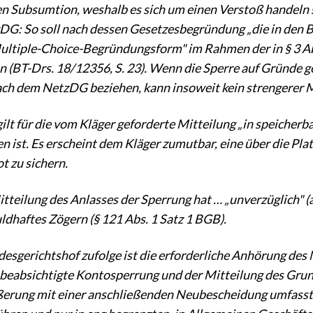
en Subsumtion, weshalb es sich um einen Verstoß handeln so
G: So soll nach dessen Gesetzesbegründung „die in den
ultiple-Choice-Begründungsform" im Rahmen der in § 3 A
n (BT-Drs. 18/12356, S. 23). Wenn die Sperre auf Gründe ges
ach dem NetzDG beziehen, kann insoweit kein strengerer 
gilt für die vom Kläger geforderte Mitteilung „in speicherb
n ist. Es erscheint dem Kläger zumutbar, eine über die Pla
t zu sichern.
tteilung des Anlasses der Sperrung hat … „unverzüglich" (an
ldhaftes Zögern (§ 121 Abs. 1 Satz 1 BGB).
sgerichtshof zufolge ist die erforderliche Anhörung des 
 beabsichtigte Kontosperrung und der Mitteilung des Grund
rung mit einer anschließenden Neubescheidung umfasst –