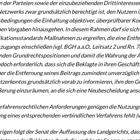
n der Parteien sowie der einzubeziehenden Drittinteressen 
Netzwerks zwar grundsätzlich berechtigt ist, den Nutzern 
bedingungen die Einhaltung objektiver, überprüfbarer K
hen Vorgaben hinausgehen. In diesem Rahmen darf sie sich 
tionsstandards Maßnahmen zu ergreifen, die eine Entfer
ugangs einschließen (vgl. BGH a.a.O., Leitsatz 2 und Rn. 7
enden Grundrechtspositionen und damit die Wahrung der A
edoch erforderlich, dass sich die Beklagte in ihren Geschä
er die Entfernung seines Beitrags zumindest unverzüglich 
tzerkontos grundsätzlich vorab zu informieren, ihm den Gr
rung einzuräumen, an die sich eine Neubescheidung anschließ
rfahrensrechtlichen Anforderungen genügen die Nutzungsb
g eines entsprechenden verbindlichen Verfahrens fehlt (vgl.
rigen folgt der Senat der Auffassung des Landgerichts, das