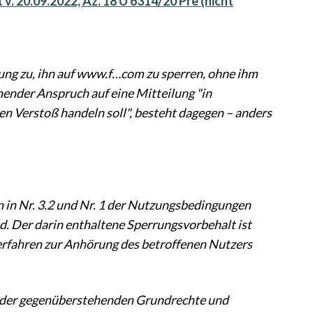
v. 20.09.2022, Az. 18 U 6314/20 Pre (nicht
sung zu, ihn auf www.f…com zu sperren, ohne ihm
hender Anspruch auf eine Mitteilung "in
n Verstoß handeln soll", besteht dagegen – anders
n in Nr. 3.2 und Nr. 1 der Nutzungsbedingungen
nd. Der darin enthaltene Sperrungsvorbehalt ist
erfahren zur Anhörung des betroffenen Nutzers
nder gegenüberstehenden Grundrechte und