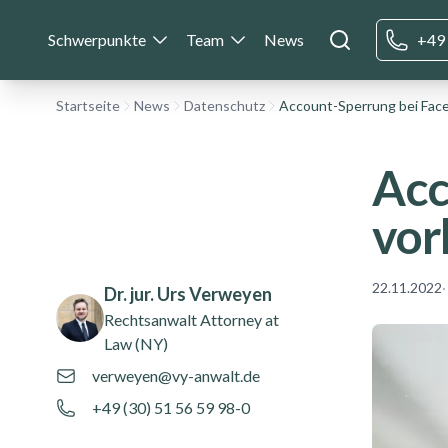
Schwerpunkte
Team
News
+49 
Startseite
News
Datenschutz
Acc
vor
Authors
Name
22.11.2022
·
Dr. jur. Urs Verweyen
Rechtsanwalt
Attorney at
Law (NY)
verweyen@vy-anwalt.de
+49 (30) 51 56 59 98-0