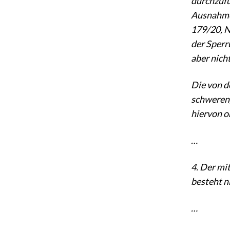
durchzufü
Ausnahmef
179/20, N
der Sperr
aber nich
Die von d
schweren,
hiervon o
…
4. Der mi
besteht n
…