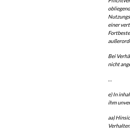
Pflichtve
obliegend
Nutzungsb
einer ver
Fortbeste
außerorde
Bei Verhä
nicht ang
…
e) In inha
ihm unver
aa) Hinsi
Verhalten