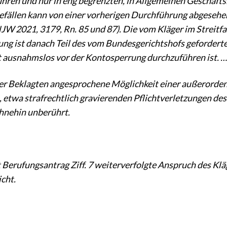
hren und nur in eng begrenzten, in Allgemeinen Geschäf
ällen kann von einer vorherigen Durchführung abgesehen 
JW 2021, 3179, Rn. 85 und 87). Die vom Kläger im Streitfa
ung ist danach Teil des vom Bundesgerichtshofs geforder
t ausnahmslos vor der Kontosperrung durchzuführen ist. …
er Beklagten angesprochene Möglichkeit einer außerordent
 etwa strafrechtlich gravierenden Pflichtverletzungen d
hnehin unberührt.
t Berufungsantrag Ziff. 7 weiterverfolgte Anspruch des Kl
icht.