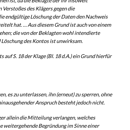
en ist, da die Beklagte der ihr insoweit
 Verstoßes des Klägers gegen die
ie endgültige Löschung der Daten den Nachweis
reitelt hat. … Aus diesem Grund ist auch von einem
hen; die von der Beklagten wohl intendierte
 Löschung des Kontos ist unwirksam.
uf S. 18 der Klage (Bl. 18 d.A.) ein Grund hierfür
en, es zu unterlassen, ihn (erneut) zu sperren, ohne
 hinausgehender Anspruch besteht jedoch nicht.
er allein die Mitteilung verlangen, welches
ne weitergehende Begründung im Sinne einer