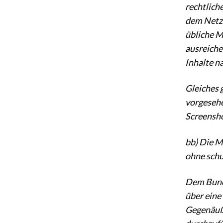
rechtlich
dem NetzD
übliche M
ausreiche
Inhalte n
Gleiches 
vorgesehe
Screensho
bb) Die Mi
ohne schu
Dem Bunde
über eine
Gegenäuße