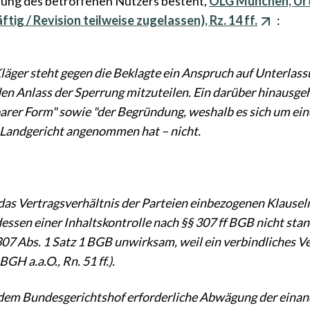
ung des betroffenen Nutzers besteht,
OLG München, Urt 
ftig / Revision teilweise zugelassen), Rz. 14 ff.
:
läger steht gegen die Beklagte ein Anspruch auf Unterlas
den Anlass der Sperrung mitzuteilen. Ein darüber hinausge
arer Form" sowie "der Begründung, weshalb es sich um eine
s Landgericht angenommen hat – nicht.
n das Vertragsverhältnis der Parteien einbezogenen Klausel
dessen einer Inhaltskontrolle nach §§ 307 ff BGB nicht sta
07 Abs. 1 Satz 1 BGB unwirksam, weil ein verbindliches V
 BGH a.a.O., Rn. 51 ff.).
dem Bundesgerichtshof erforderliche Abwägung der eina