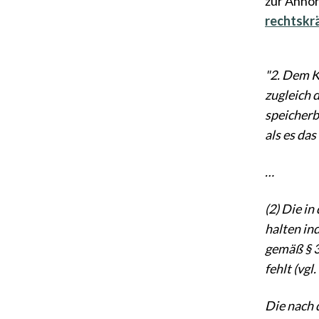
zur Anhör
rechtskrä
"2. Dem K
zugleich 
speicherb
als es da
…
(2) Die i
halten in
gemäß § 3
fehlt (vgl.
Die nach 