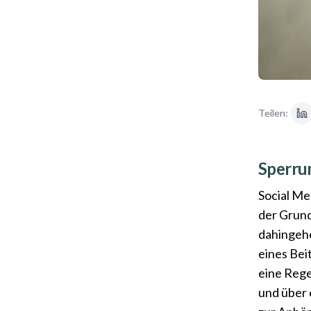
Teilen:
Sperru
Social Me
der Grund
dahingehe
eines Bei
eine Rege
und über 