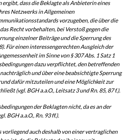
ergibt, dass die Beklagte als Anbieterin eines
ihres Netzwerks in Allgemeinen
ommunikationsstandards vorzugeben, die über die
das Recht vorbehalten, bei Verstoß gegen die
nung einzelner Beiträge und die Sperrung des
8). Für einen interessengerechten Ausgleich der
ngemessenheit im Sinne von § 307 Abs. 1 Satz 1
ftsbedingungen dazu verpflichtet, den betreffenden
nachträglich und über eine beabsichtigte Sperrung
und dafür mitzuteilen und eine Möglichkeit zur
t (vgl. BGH a.a.O., Leitsatz 3 und Rn. 85, 87 f.).
edingungen der Beklagten nicht, da es an der
 BGH a.a.O., Rn. 93 ff.).
s vorliegend auch deshalb von einer vertraglichen