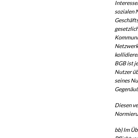
Interesse
sozialen 
Geschäfts
gesetzlic
Kommunika
Netzwerkz
kollidier
BGB ist j
Nutzer üb
seines Nu
Gegenäuße
Diesen ve
Normierun
bb) Im Üb