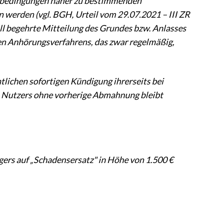
tsbedingungen näher zu bestimmenden
werden (vgl. BGH, Urteil vom 29.07.2021 – III ZR
ll begehrte Mitteilung des Grundes bzw. Anlasses
ten Anhörungsverfahrens, das zwar regelmäßig,
lichen sofortigen Kündigung ihrerseits bei
es Nutzers ohne vorherige Abmahnung bleibt
ägers auf „Schadensersatz" in Höhe von 1.500 €