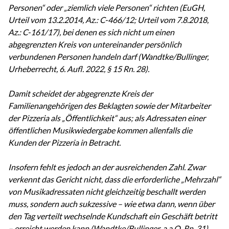
Personen“ oder „ziemlich viele Personen“ richten (EuGH,
Urteil vom 13.2.2014, Az.: C-466/12; Urteil vom 7.8.2018,
Az.: C-161/17), bei denen es sich nicht um einen
abgegrenzten Kreis von untereinander persönlich
verbundenen Personen handeln darf (Wandtke/Bullinger,
Urheberrecht, 6. Aufl. 2022, § 15 Rn. 28).
Damit scheidet der abgegrenzte Kreis der
Familienangehörigen des Beklagten sowie der Mitarbeiter
der Pizzeria als „Öffentlichkeit“ aus; als Adressaten einer
öffentlichen Musikwiedergabe kommen allenfalls die
Kunden der Pizzeria in Betracht.
Insofern fehlt es jedoch an der ausreichenden Zahl. Zwar
verkennt das Gericht nicht, dass die erforderliche „Mehrzahl“
von Musikadressaten nicht gleichzeitig beschallt werden
muss, sondern auch sukzessive – wie etwa dann, wenn über
den Tag verteilt wechselnde Kundschaft ein Geschäft betritt
– erreicht werden kann (Wandtke/Bullinger, a.a.O. Rn. 31).