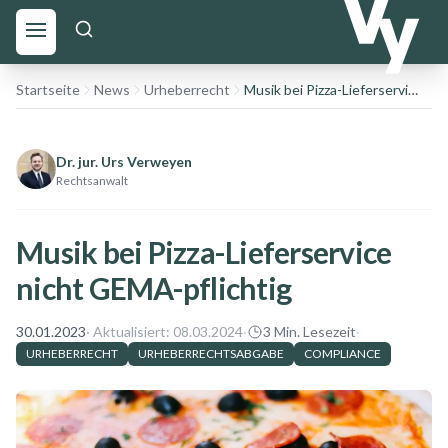
Startseite
News
Urheberrecht
Musik bei Pizza-Lieferservice nicht GEMA-pflichtig
Dr. jur. Urs Verweyen
Rechtsanwalt
Musik bei Pizza-Lieferservice
nicht GEMA-pflichtig
30.01.2023
· Aktualisiert:
08.03.2024
·
3
Min. Lesezeit
·
URHEBERRECHT
URHEBERRECHTSABGABE
COMPLIANCE