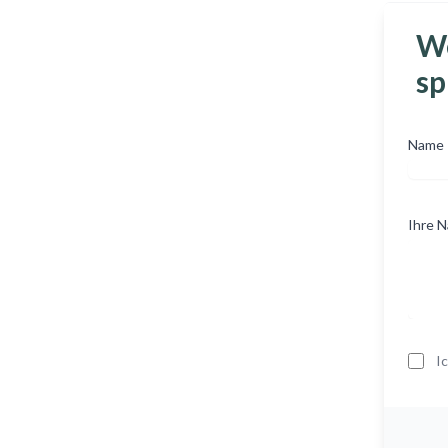
We
sp
Name
Ihre N
I