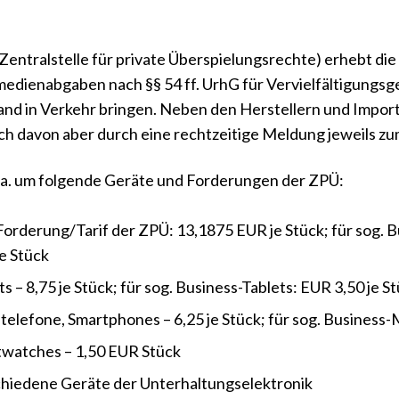
Zentralstelle für private Überspielungsrechte) erhebt di
edienabgaben nach §§ 54 ff. UrhG für Vervielfältigungsg
nd in Verkehr bringen. Neben den Herstellern und Import
ch davon aber durch eine rechtzeitige Meldung jeweils zum 
.a. um folgende Geräte und Forderungen der ZPÜ:
Forderung/Tarif der ZPÜ: 13,1875 EUR je Stück; für sog. 
e Stück
ts – 8,75 je Stück; für sog. Business-Tablets: EUR 3,50 je S
telefone, Smartphones – 6,25 je Stück; für sog. Business-
watches – 1,50 EUR Stück
hiedene Geräte der Unterhaltungselektronik