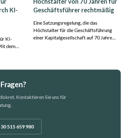
für
Höchstalter von 70 Jahren für
rch KI-
Geschäftsführer rechtmäßig
Eine Satzungsregelung, die das
Höchstalter für die Geschäftsführung
einer Kapitalgesellschaft auf 70 Jahre
ür KI-
festlegt, ist zulässig und stellt keine
unzulässige Altersdiskriminierung dar.
il des LG
Das hat das Oberlandesgericht Frankfurt
26 O
am Main entschieden. Der Fall...
ung zu einer
betreiber
 Fragen?
skret. Kontaktieren Sie uns für
atung.
 30 515 659 980