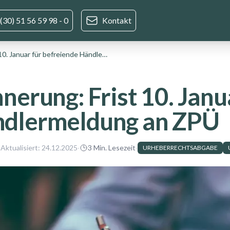
(30) 51 56 59 98 - 0
Kontakt
Erinnerung: Frist 10. Januar für befreiende Händlermeldung an ZPÜ
nnerung: Frist 10. Janu
dlermeldung an ZPÜ
 Aktualisiert:
24.12.2025
·
3
Min. Lesezeit
·
URHEBERRECHTSABGABE