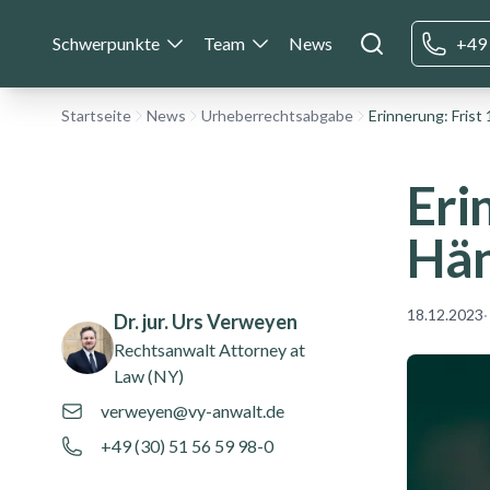
Schwerpunkte
Team
News
+49 
Startseite
News
Urheberrechtsabgabe
Eri
Hän
Authors
Name
18.12.2023
·
Dr. jur. Urs Verweyen
Rechtsanwalt
Attorney at
Law (NY)
verweyen@vy-anwalt.de
+49 (30) 51 56 59 98-0