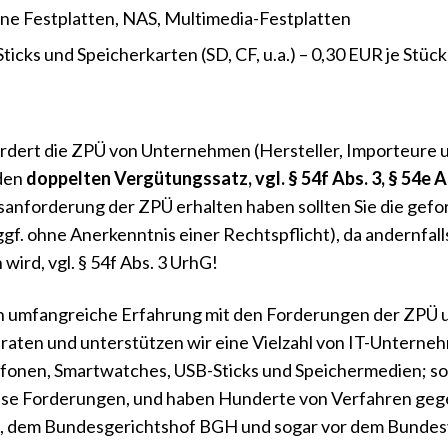
ne Festplatten, NAS, Multimedia-Festplatten
ticks und Speicherkarten (SD, CF, u.a.) – 0,30 EUR je Stück
.
dert die ZPÜ von Unternehmen (Hersteller, Importeure un
 den
doppelten Vergütungssatz, vgl. § 54f Abs. 3, § 54e A
anforderung der ZPÜ erhalten haben sollten Sie die gefor
(ggf. ohne Anerkenntnis einer Rechtspflicht), da andernfa
wird, vgl. § 54f Abs. 3 UrhG!
 umfangreiche Erfahrung mit den Forderungen der ZPÜ u
raten und unterstützen wir eine Vielzahl von IT-Unterneh
fonen, Smartwatches, USB-Sticks und Speichermedien; so
ese Forderungen, und haben Hunderte von Verfahren geg
 dem Bundesgerichtshof BGH und sogar vor dem Bundesv