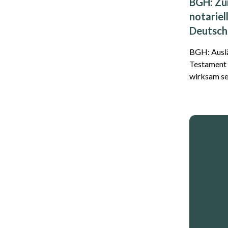
BGH: Zu
notariel
Deutsch
BGH: Auslä
Testament 
wirksam sein Mit Urteil vom 21.
2026 (BGH,
Bundesgeri
Entscheidun
getroffen. D