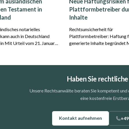
m ausländischen
Neue Haftungsrisiken 
len Testament in
Plattformbetreiber du
land
Inhalte
ndisches notarielles
Rechtsunsicherheit für
kann auch in Deutschland
Plattformbetreiber: Haftung f
 Januar
generierte Inhalte begründet Mit dem
 Az. IV ZR 40/25) hat der
kürzlich entschiedenen Endurte
chtshof eine wichtige
München I v. 28.05.2026, Az. 
g für internationale Erbfälle
869/26 ist die erste Entscheid
as Gericht stellte klar, da...
Google-Haftung als Plattform
Haben Sie rechtliche
für f...
Unsere Rechtsanwälte beraten Sie kompetent und di
eine kostenfreie Erstber
Kontakt aufnehmen
+49