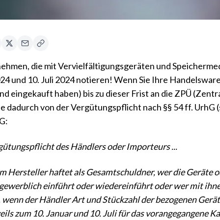
ehmen, die mit Vervielfältigungsgeräten und Speichermedie
24 und 10. Juli 2024 notieren! Wenn Sie Ihre Handelsware
land eingekauft haben) bis zu dieser Frist an die ZPÜ (Zent
e dadurch von der Vergütungspflicht nach §§ 54 ff. UrhG 
G:
gütungspflicht des Händlers oder Importeurs ...
 Hersteller haftet als Gesamtschuldner, wer die Geräte 
gewerblich einführt oder wiedereinführt oder wer mit ihnen
 ... wenn der Händler Art und Stückzahl der bezogenen Ger
eils zum 10. Januar und 10. Juli für das vorangegangene Kal