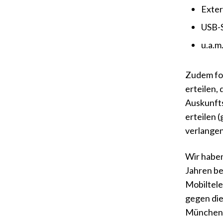
Exter
USB-S
u.a.m
Zudem for
erteilen,
Auskunfts
erteilen 
verlangen 
Wir haben
Jahren be
Mobiltele
gegen di
München,