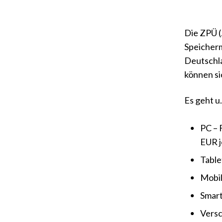
Die ZPÜ (
Speicherm
Deutschla
können si
Es geht u
PC – 
EUR j
Table
Mobil
Smart
Versc