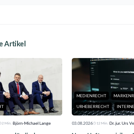
 Artikel
MEDIENRECHT
MARKENR
HT
URHEBERRECHT
INTERN
·
Björn-Michael Lange
03.08.2026
·
Dr. jur. Urs 
2
Min.
12
Min.