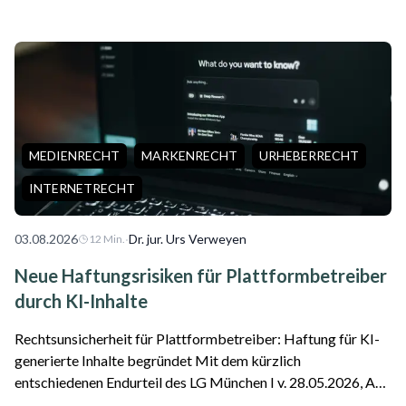
wichtige Entscheidung für internationale Erbfälle getroffen.
Das Gericht stellte klar, da...
MEDIENRECHT
MARKENRECHT
URHEBERRECHT
INTERNETRECHT
03.08.2026
·
Dr. jur. Urs Verweyen
12
Min.
Neue Haftungsrisiken für Plattformbetreiber
durch KI-Inhalte
Rechtsunsicherheit für Plattformbetreiber: Haftung für KI-
generierte Inhalte begründet Mit dem kürzlich
entschiedenen Endurteil des LG München I v. 28.05.2026, Az.
26 O 869/26 ist die erste Entscheidung zu einer Google-