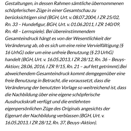
Gestaltungen, in dessen Rahmen sämtliche übernommenen
schöpferischen Züge in einer Gesamtschau zu
berücksichtigen sind (BGH, Urt. v. 08.07.2004, I ZR 25/02,
Rn. 33 – Hundefigur, BGH, Urt. v. 01.06.2011, I ZR 140/09,
Rn. 48 – Lernspiele). Bei übereinstimmendem
Gesamteindruck hängt es von der Wesentlichkeit der
Veränderung ab, ob es sich um eine reine Vervielfältigung (§
16 UrhG) oder um eine unfreie Benutzung (§ 23 UrhG)
handelt (BGH, Urt. v. 16.05.2013, I ZR 28/12, Rn. 36 – Beuys-
Aktion; 28.06, 2016, I ZR 9/15, Rn. 21 – auf fett getrimmt).Bei
abweichendem Gesamteindruck kommt demgegenüber eine
freie Benutzung in Betracht, die voraussetzt, dass die
Veränderung der benutzten Vorlage so weitreichend ist, dass
die Nachbildung über eine eigene schöpferische
Ausdruckskraft verfügt und die entlehnten
eigenpersönlichen Züge des Originals angesichts der
Eigenart der Nachbildung verblassen (BGH, Urt. v.
16.05.2013, I ZR 28/12, Rn. 37, Beuys-Aktion).