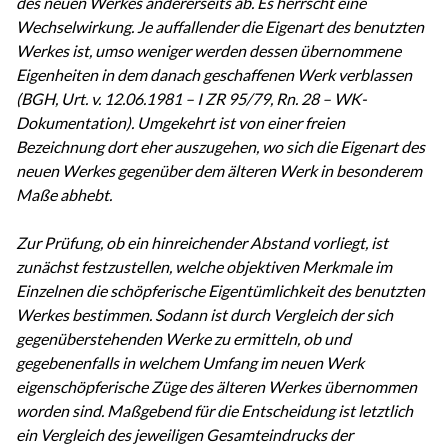
des neuen Werkes andererseits ab. Es herrscht eine
Wechselwirkung. Je auffallender die Eigenart des benutzten
Werkes ist, umso weniger werden dessen übernommene
Eigenheiten in dem danach geschaffenen Werk verblassen
(BGH, Urt. v. 12.06.1981 – I ZR 95/79, Rn. 28 – WK-
Dokumentation). Umgekehrt ist von einer freien
Bezeichnung dort eher auszugehen, wo sich die Eigenart des
neuen Werkes gegenüber dem älteren Werk in besonderem
Maße abhebt.
Zur Prüfung, ob ein hinreichender Abstand vorliegt, ist
zunächst festzustellen, welche objektiven Merkmale im
Einzelnen die schöpferische Eigentümlichkeit des benutzten
Werkes bestimmen. Sodann ist durch Vergleich der sich
gegenüberstehenden Werke zu ermitteln, ob und
gegebenenfalls in welchem Umfang im neuen Werk
eigenschöpferische Züge des älteren Werkes übernommen
worden sind. Maßgebend für die Entscheidung ist letztlich
ein Vergleich des jeweiligen Gesamteindrucks der