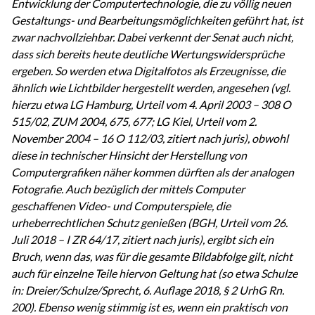
Entwicklung der Computertechnologie, die zu völlig neuen
Gestaltungs- und Bearbeitungsmöglichkeiten geführt hat, ist
zwar nachvollziehbar. Dabei verkennt der Senat auch nicht,
dass sich bereits heute deutliche Wertungswidersprüche
ergeben. So werden etwa Digitalfotos als Erzeugnisse, die
ähnlich wie Lichtbilder hergestellt werden, angesehen (vgl.
hierzu etwa LG Hamburg, Urteil vom 4. April 2003 – 308 O
515/02, ZUM 2004, 675, 677; LG Kiel, Urteil vom 2.
November 2004 – 16 O 112/03, zitiert nach juris), obwohl
diese in technischer Hinsicht der Herstellung von
Computergrafiken näher kommen dürften als der analogen
Fotografie. Auch bezüglich der mittels Computer
geschaffenen Video- und Computerspiele, die
urheberrechtlichen Schutz genießen (BGH, Urteil vom 26.
Juli 2018 – I ZR 64/17, zitiert nach juris), ergibt sich ein
Bruch, wenn das, was für die gesamte Bildabfolge gilt, nicht
auch für einzelne Teile hiervon Geltung hat (so etwa Schulze
in: Dreier/Schulze/Sprecht, 6. Auflage 2018, § 2 UrhG Rn.
200). Ebenso wenig stimmig ist es, wenn ein praktisch von