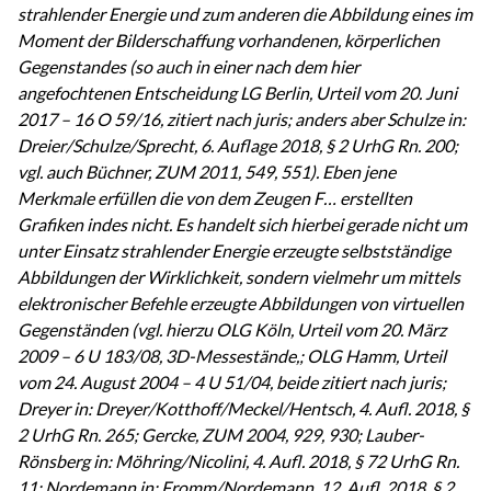
strahlender Energie und zum anderen die Abbildung eines im
Moment der Bilderschaffung vorhandenen, körperlichen
Gegenstandes (so auch in einer nach dem hier
angefochtenen Entscheidung LG Berlin, Urteil vom 20. Juni
2017 – 16 O 59/16, zitiert nach juris; anders aber Schulze in:
Dreier/Schulze/Sprecht, 6. Auflage 2018, § 2 UrhG Rn. 200;
vgl. auch Büchner, ZUM 2011, 549, 551). Eben jene
Merkmale erfüllen die von dem Zeugen F… erstellten
Grafiken indes nicht. Es handelt sich hierbei gerade nicht um
unter Einsatz strahlender Energie erzeugte selbstständige
Abbildungen der Wirklichkeit, sondern vielmehr um mittels
elektronischer Befehle erzeugte Abbildungen von virtuellen
Gegenständen (vgl. hierzu OLG Köln, Urteil vom 20. März
2009 – 6 U 183/08, 3D-Messestände,; OLG Hamm, Urteil
vom 24. August 2004 – 4 U 51/04, beide zitiert nach juris;
Dreyer in: Dreyer/Kotthoff/Meckel/Hentsch, 4. Aufl. 2018, §
2 UrhG Rn. 265; Gercke, ZUM 2004, 929, 930; Lauber-
Rönsberg in: Möhring/Nicolini, 4. Aufl. 2018, § 72 UrhG Rn.
11; Nordemann in: Fromm/Nordemann, 12. Aufl. 2018, § 2