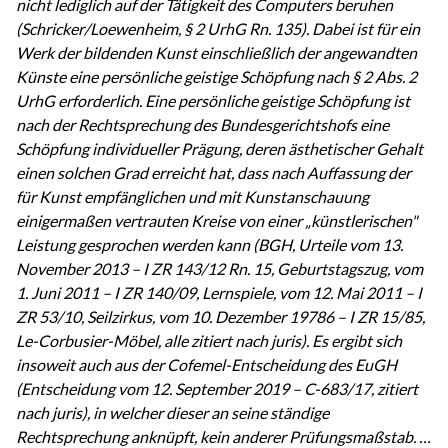
nicht lediglich auf der Tätigkeit des Computers beruhen
(Schricker/Loewenheim, § 2 UrhG Rn. 135). Dabei ist für ein
Werk der bildenden Kunst einschließlich der angewandten
Künste eine persönliche geistige Schöpfung nach § 2 Abs. 2
UrhG erforderlich. Eine persönliche geistige Schöpfung ist
nach der Rechtsprechung des Bundesgerichtshofs eine
Schöpfung individueller Prägung, deren ästhetischer Gehalt
einen solchen Grad erreicht hat, dass nach Auffassung der
für Kunst empfänglichen und mit Kunstanschauung
einigermaßen vertrauten Kreise von einer „künstlerischen"
Leistung gesprochen werden kann (BGH, Urteile vom 13.
November 2013 – I ZR 143/12 Rn. 15, Geburtstagszug, vom
1. Juni 2011 – I ZR 140/09, Lernspiele, vom 12. Mai 2011 – I
ZR 53/10, Seilzirkus, vom 10. Dezember 19786 – I ZR 15/85,
Le-Corbusier-Möbel, alle zitiert nach juris). Es ergibt sich
insoweit auch aus der Cofemel-Entscheidung des EuGH
(Entscheidung vom 12. September 2019 – C-683/17, zitiert
nach juris), in welcher dieser an seine ständige
Rechtsprechung anknüpft, kein anderer Prüfungsmaßstab. …