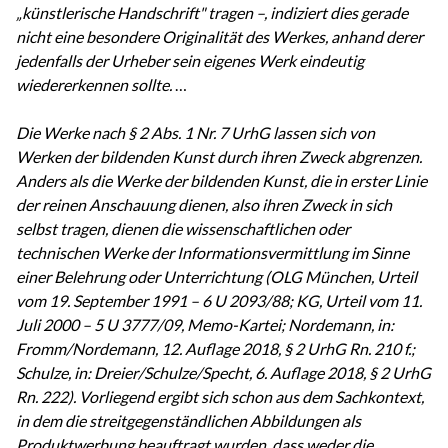
„künstlerische Handschrift" tragen –, indiziert dies gerade
nicht eine besondere Originalität des Werkes, anhand derer
jedenfalls der Urheber sein eigenes Werk eindeutig
wiedererkennen sollte.
…
Die Werke nach § 2 Abs. 1 Nr. 7 UrhG lassen sich von
Werken der bildenden Kunst durch ihren Zweck abgrenzen.
Anders als die Werke der bildenden Kunst, die in erster Linie
der reinen Anschauung dienen, also ihren Zweck in sich
selbst tragen, dienen die wissenschaftlichen oder
technischen Werke der Informationsvermittlung im Sinne
einer Belehrung oder Unterrichtung (OLG München, Urteil
vom 19. September 1991 – 6 U 2093/88; KG, Urteil vom 11.
Juli 2000 – 5 U 3777/09, Memo-Kartei; Nordemann, in:
Fromm/Nordemann, 12. Auflage 2018, § 2 UrhG Rn. 210 f.;
Schulze, in: Dreier/Schulze/Specht, 6. Auflage 2018, § 2 UrhG
Rn. 222). Vorliegend ergibt sich schon aus dem Sachkontext,
in dem die streitgegenständlichen Abbildungen als
Produktwerbung beauftragt wurden, dass weder die