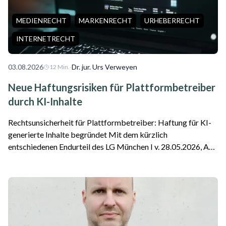
MEDIENRECHT
MARKENRECHT
URHEBERRECHT
INTERNETRECHT
03.08.2026
·
Dr. jur. Urs Verweyen
12
Min.
Neue Haftungsrisiken für Plattformbetreiber
durch KI-Inhalte
Rechtsunsicherheit für Plattformbetreiber: Haftung für KI-
generierte Inhalte begründet Mit dem kürzlich
entschiedenen Endurteil des LG München I v. 28.05.2026, Az.
26 O 869/26 ist die erste Entscheidung zu einer Google-
Haftung als Plattformbetreiber für f...