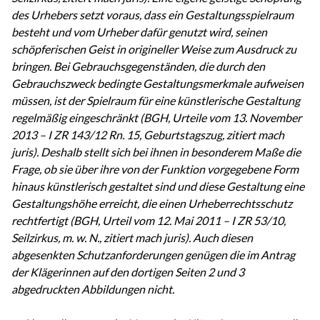
des Urhebers setzt voraus, dass ein Gestaltungsspielraum
besteht und vom Urheber dafür genutzt wird, seinen
schöpferischen Geist in origineller Weise zum Ausdruck zu
bringen. Bei Gebrauchsgegenständen, die durch den
Gebrauchszweck bedingte Gestaltungsmerkmale aufweisen
müssen, ist der Spielraum für eine künstlerische Gestaltung
regelmäßig eingeschränkt (BGH, Urteile vom 13. November
2013 – I ZR 143/12 Rn. 15, Geburtstagszug, zitiert mach
juris). Deshalb stellt sich bei ihnen in besonderem Maße die
Frage, ob sie über ihre von der Funktion vorgegebene Form
hinaus künstlerisch gestaltet sind und diese Gestaltung eine
Gestaltungshöhe erreicht, die einen Urheberrechtsschutz
rechtfertigt (BGH, Urteil vom 12. Mai 2011 – I ZR 53/10,
Seilzirkus, m. w. N., zitiert mach juris). Auch diesen
abgesenkten Schutzanforderungen genügen die im Antrag
der Klägerinnen auf den dortigen Seiten 2 und 3
abgedruckten Abbildungen nicht.