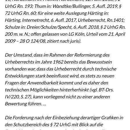
UrhG Rn. 193; Thum in: Wandtke/Bullinger, 5. Aufl. 2019, §
72 UrhG Rn. 60; für eine weite Auslegung Härting in:
Härting, Internetrecht, 6. Aufl. 2017, Urheberrecht, Rn.1401;
Schulze in: Dreier/Schulze/Specht, 6. Aufl. 2018, § 2 UrhG Rn.
200 m. w. N.; offen gelassen von LG Köln, Urteil vom 21. April
2009 – 28 O 124/08, zitiert nach juris).
Der Umstand, dass im Rahmen der Reformierung des
Urheberrechts im Jahre 1962 bereits das Bewusstsein
vorhanden war, dass das Urheberrecht durch technische
Entwicklungen stark beeinflusst wird, es stets zu neuen
Fragen der Anwendbarkeit kommt und es daher den
technischen Möglichkeiten hinterherhinkt (vgl. BT-Drs.
IV/220, S. 27), kann vorliegend nicht zu einer anderen
Bewertung führen. …
Die Forderung nach der Einbeziehung derartiger Grafiken in
den Schutzbereich des § 72 UrhG mit Blick auf die