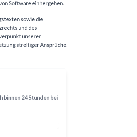
 von Software einhergehen.
gstexten sowie die
zrechts und des
hwerpunkt unserer
etzung streitiger Ansprüche.
h binnen 24 Stunden bei