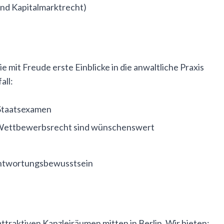
und Kapitalmarktrecht)
e mit Freude erste Einblicke in die anwaltliche Praxis
all:
 Staatsexamen
r Wettbewerbsrecht sind wünschenswert
antwortungsbewusstsein
ttraktiven Kanzleiräumen mitten in Berlin. Wir bieten: