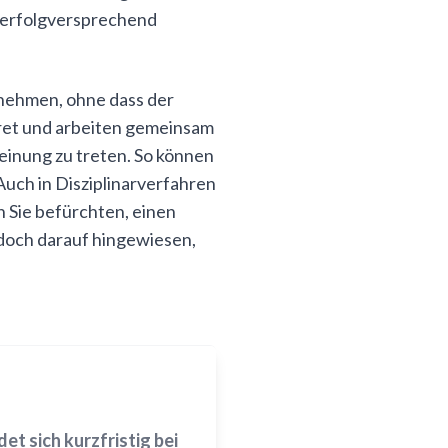
t erfolgversprechend
u nehmen, ohne dass der
kret und arbeiten gemeinsam
heinung zu treten. So können
uch in Disziplinarverfahren
 Sie befürchten, einen
jedoch darauf hingewiesen,
t sich kurzfristig bei